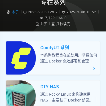
专栏系列
木子
|
2025-9-08 12:02
|
2025-9-08 13:52
|
7,799
|
0
1 字
|
几秒读完
ComfyUI 系列
本系列教程旨在帮助用户掌握如何
通过 Docker 高效部署和管理
ComfyUI 环境。内容聚焦于技术
实践，而非 ComfyUI 自身功能或
插件的使用。
DIY NAS
通过 Rocky Linux 来构建家用
NAS，主要基于 Docker 部署。