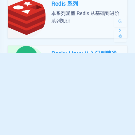
MySQL Cluster 管理系统，不仅
Redis 系列
覆盖基础的集群部署、节点动态扩
关闭
日落
暗化
灰度
本系列涵盖 Redis 从基础到进阶
容，更深入探讨了在线备份与恢
系列知识
复、磁盘表优化、文件系统加密等
企业级核心场景。无论你是想构建
高可靠的数据基石，还是在为复杂
的安全合规寻找方案，这篇万字长
Rocky Linux 从入门到精通
文都将为你提供闭环的实战指南。
基于 Rocky Linux 从 0 到 1 教您
部署各类 Linux 服务器。
信息安全
信息安全意识是企业安全建设的基
石，只有基石牢固，才能铸造稳固
的城墙。