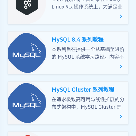
Linux 9.x 操作系统上，为满足业
务生产需求而构建、部署及优化
Apache Kafka 4.x 集群的全过
程，详细分享集群构建步骤及最佳
实践。
MySQL 8.4 系列教程
本系列旨在提供一个从基础至进阶
的 MySQL 系统学习路径。内容不
仅涵盖了数据库核心理论、SQL语
法深度解析，还包括了数据库约
束、索引优化、事务管理以及高效
数据库设计等关键实战技能。
MySQL Cluster 系列教程
在追求极致高可用与线性扩展的分
夜间模式
布式架构中，MySQL Cluster 是
无可替代的利器。然而，从零搭建
Sans Serif
Serif
到深度运维往往充满了“坑”。本
文将带你深度复盘一套完整的
浅阴影
深阴影