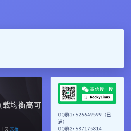
理（负载均衡高可
QQ群1: 626649599（已
满）
QQ群2: 687175814
|
文档