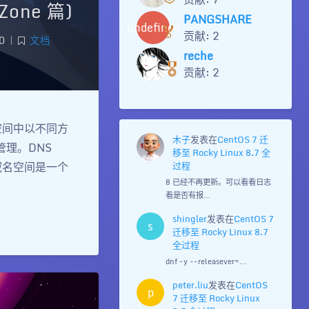
Zone 篇)
PANGSHARE
🏅
undefined
贡献: 2
0
|
文档
reche
🎖️
贡献: 2
命名空间中以不同方
木子
发表在
CentOS 7 迁
管理。DNS
移至 Rocky Linux 8.7 全
过程
域名空间是一个
8 已经不再更新。可以看看日志
看是否有报…
shingler
发表在
CentOS 7
s
迁移至 Rocky Linux 8.7
全过程
dnf -y --releasever=…
peter.liu
发表在
CentOS
p
7 迁移至 Rocky Linux