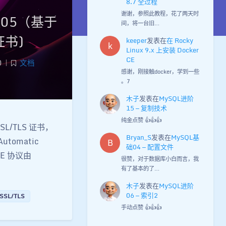
8.7 全过程
谢谢，参照此教程，花了两天时
管理05（基于
间，将一台旧…
证书)
keeper
发表在
在 Rocky
k
Linux 9.x 上安装 Docker
CE
0
|
文档
感谢，刚接触docker，学到一些
。7
木子
发表在
MySQL进阶
15 — 复制技术
纯金点赞 👍👍👍
L/TLS 证书，
Bryan_S
发表在
MySQL基
tomatic
B
础04 — 配置文件
ME 协议由
很赞，对于数据库小白而言，我
有了基本的了…
木子
发表在
MySQL进阶
06 — 索引2
SSL/TLS
手动点赞 👍👍👍