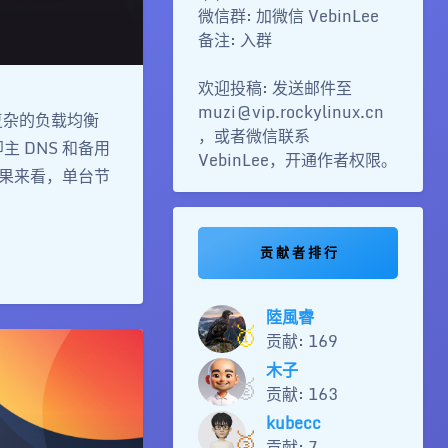
微信群: 加微信 VebinLee
备注: 入群
欢迎投稿: 发送邮件至
muzi@vip.rockylinux.cn
复杂的负载均衡
，或者微信联系
主 DNS 和备用
VebinLee，开通作者权限。
结果来看，单台节
贡 献 者 排 行
陸風睿
🥇
贡献: 169
木子
🥈
贡献: 163
kubecc
🥉
贡献: 7