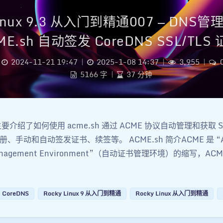
Linux 9.3 从入门到精通007 — DNS
ME.sh 自动签发 CoreDNS SSL/TLS 
2024-11-21 19:47
|
2025-1-08 14:37
|
3,955
|
5166 字
|
37 分钟
介绍了如何使用 acme.sh 通过 ACME 协议自动管理和获取 SS
手动和自动签发证书、续签等。 ACME.sh 简介 ​ACME 是 “Au
e Management Environment”（自动证书管理环境）的缩写，AC
CoreDNS
Rocky Linux 9 从入门到精通
Rocky Linux 从入门到精通