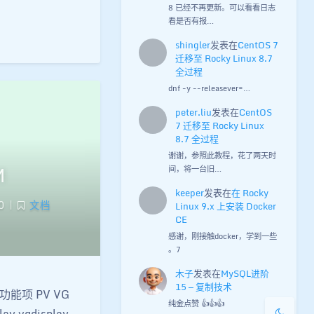
8 已经不再更新。可以看看日志
看是否有报…
shingler
发表在
CentOS 7
迁移至 Rocky Linux 8.7
全过程
dnf -y --releasever=…
peter.liu
发表在
CentOS
7 迁移至 Rocky Linux
8.7 全过程
夜间模式
谢谢，参照此教程，花了两天时
M
间，将一台旧…
Sans Serif
Serif
keeper
发表在
在 Rocky
0
|
文档
Linux 9.x 上安装 Docker
浅阴影
深阴影
CE
感谢，刚接触docker，学到一些
。7
关闭
日落
暗化
灰度
木子
发表在
MySQL进阶
15 — 复制技术
能项 PV VG
纯金点赞 👍👍👍
ay vgdisplay