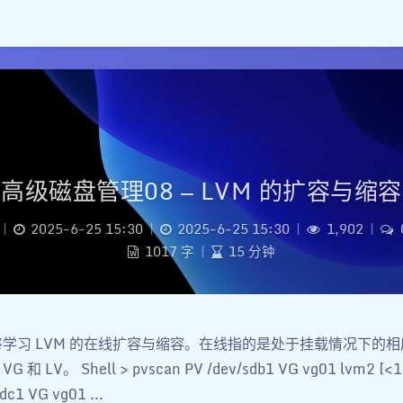
高级磁盘管理08 — LVM 的扩容与缩容
|
2025-6-25 15:30
|
2025-6-25 15:30
|
1,902
|
1017 字
|
15 分钟
将学习 LVM 的在线扩容与缩容。在线指的是处于挂载情况下的
 LV。 Shell > pvscan PV /dev/sdb1 VG vg01 lvm2 [<10
sdc1 VG vg01 ...