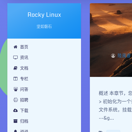
Rocky Linux
坚如磐石
首页
陸風睿
资讯
文档
专栏
问答
概述 本章节，您
招聘
> 初始化为一个或
文件系统，挂载后
下载
--&g...
归档
说说