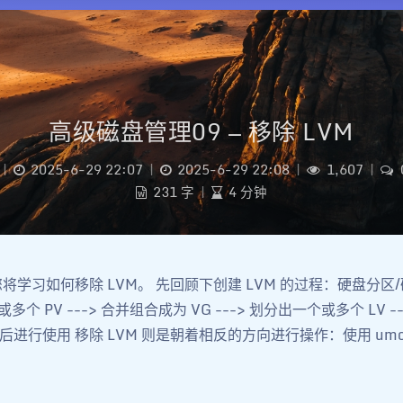
高级磁盘管理09 — 移除 LVM
|
2025-6-29 22:07
|
2025-6-29 22:08
|
1,607
|
231 字
|
4 分钟
将学习如何移除 LVM。 先回顾下创建 LVM 的过程：硬盘分区/硬盘
多个 PV ---> 合并组合成为 VG ---> 划分出一个或多个 LV -
进行使用 移除 LVM 则是朝着相反的方向进行操作：使用 umou