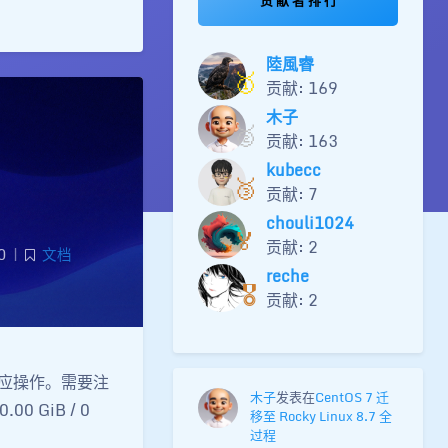
陸風睿
🥇
贡献: 169
木子
🥈
贡献: 163
kubecc
🥉
贡献: 7
chouli1024
🏅
贡献: 2
0
|
文档
reche
🎖️
贡献: 2
相应操作。需要注
木子
发表在
CentOS 7 迁
.00 GiB / 0
移至 Rocky Linux 8.7 全
过程