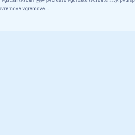
pvremove vgremove...
高级磁盘管理06 — 了解LVM
|
2025-6-17 22:06
|
2025-6-17 22:06
|
1,330
|
1224 字
|
5 分钟