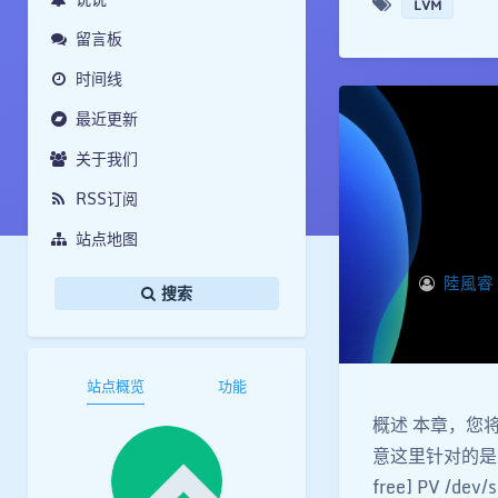
LVM
留言板
时间线
最近更新
关于我们
RSS订阅
站点地图
陸風睿
搜索
站点概览
功能
概述 本章，您
意这里针对的是 VG 和
free] PV /dev/