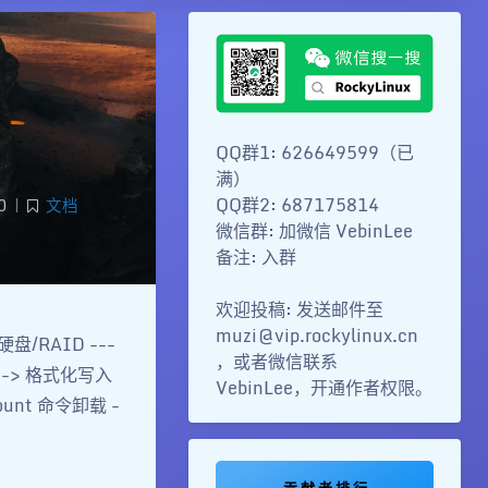
QQ群1: 626649599（已
满）
QQ群2: 687175814
0
|
文档
微信群: 加微信 VebinLee
备注: 入群
欢迎投稿: 发送邮件至
muzi@vip.rockylinux.cn
/RAID ---
，或者微信联系
--> 格式化写入
VebinLee，开通作者权限。
nt 命令卸载 -
贡 献 者 排 行