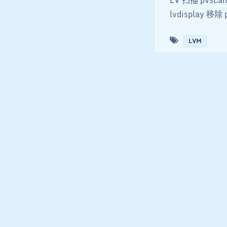
lvdisplay 移除 
LVM
陸風睿