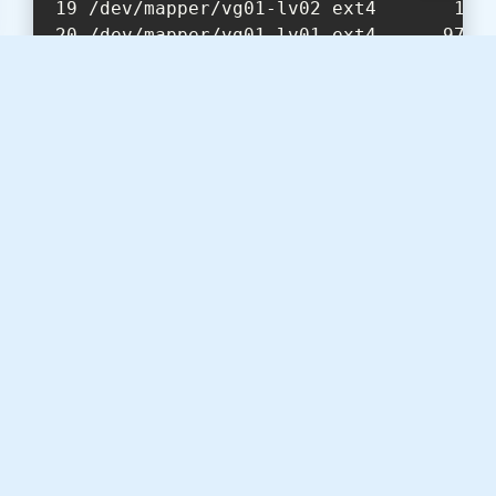
/dev/mapper/vg01-lv02 ext4       19G
/dev/mapper/vg01-lv01 ext4      974M
# 将原先的数据移动过来
Shell > mv /lv01-backup/* /lv01/
对于 ext4 文件系统，若使用
命令时忘记添
lvreduce
加了
选项，则会导致后续挂载不上的情况：
-r
# 假设 lv01 处于未挂载的状态
Shell > umount /lv01
Shell > lvreduce -L 1G /dev/vg01/lv0
  WARNING: Reducing active logical v
  THIS MAY DESTROY YOUR DATA (filesy
Do you really want to reduce vg01/lv