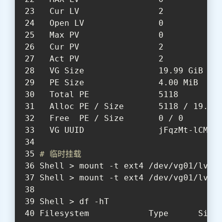
  Cur LV                2
  Open LV               0
  Max PV                0
  Cur PV                2
  Act PV                2
  VG Size               19.99 GiB
  PE Size               4.00 MiB
  Total PE              5118
  Alloc PE / Size       5118 / 19.99
  Free  PE / Size       0 / 0
  VG UUID               jFqzMt-lCMo-
# 临时挂载
Shell > mount -t ext4 /dev/vg01/lv01
Shell > mount -t ext4 /dev/vg01/lv02
Shell > df -hT
Filesystem            Type      Size