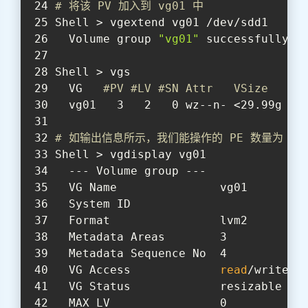
# 将该 PV 加入到 vg01 中
Shell > vgextend vg01 /dev/sdd1
  Volume group 
"vg01"
 successfully e
Shell > vgs
  VG   
#PV #LV #SN Attr   VSize   VF
  vg01   3   2   0 wz--n- <29.99g <1
# 如输出信息所示，我们能操作的 PE 数量为 255
Shell > vgdisplay vg01
  --- Volume group ---
  VG Name               vg01
  System ID
  Format                lvm2
  Metadata Areas        3
  Metadata Sequence No  4
  VG Access             
read
/write
  VG Status             resizable
  MAX LV                0