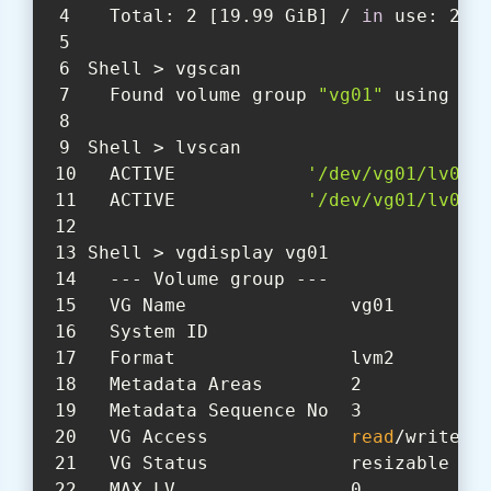
  Total: 2 [19.99 GiB] / 
in
 use: 2 [
Shell > vgscan
  Found volume group 
"vg01"
 using me
Shell > lvscan
  ACTIVE            
'/dev/vg01/lv01'
  ACTIVE            
'/dev/vg01/lv02'
Shell > vgdisplay vg01
  --- Volume group ---
  VG Name               vg01
  System ID
  Format                lvm2
  Metadata Areas        2
  Metadata Sequence No  3
  VG Access             
read
/write
  VG Status             resizable
  MAX LV                0