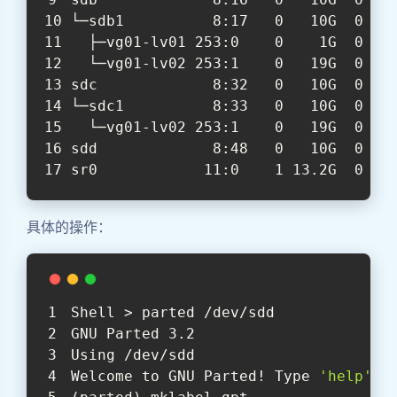
└─sdb1          8:17   0   10G  0 pa
  ├─vg01-lv01 253:0    0    1G  0 lv
  └─vg01-lv02 253:1    0   19G  0 lv
sdc             8:32   0   10G  0 di
└─sdc1          8:33   0   10G  0 pa
  └─vg01-lv02 253:1    0   19G  0 lv
sdd             8:48   0   10G  0 di
sr0            11:0    1 13.2G  0 ro
具体的操作：
Shell > parted /dev/sdd
GNU Parted 3.2
Using /dev/sdd
Welcome to GNU Parted! Type 
'help'
 t