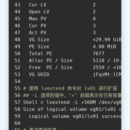
  Cur LV                2
  Open LV               2
  Max PV                0
  Cur PV                3
  Act PV                3
  VG Size               <29.99 GiB
  PE Size               4.00 MiB
  Total PE              7677
  Alloc PE / Size       5118 / 19.99
  Free  PE / Size       2559 / <10.0
  VG UUID               jFqzMt-lCMo-
# 使用 lvextend 命令对 lv01 进行扩容
## -L 选项的值中，"+" 前缀表示在已有容量的
Shell > lvextend -L +500M /dev/vg01/
Size of logical volume vg01/lv01 cha
  Logical volume vg01/lv01 successfu