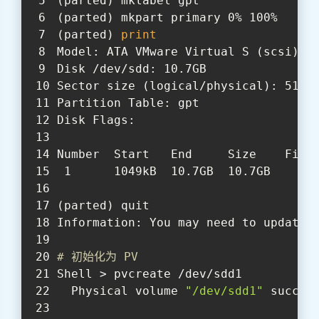
(parted) mklabel gpt
(parted) mkpart primary 0% 100%
(parted) 
print
Model: ATA VMware Virtual S (scsi)
Disk /dev/sdd: 10.7GB
Sector size (logical/physical): 512B
Partition Table: gpt
Disk Flags:
Number  Start   End     Size    File
 1      1049kB  10.7GB  10.7GB      
(parted) quit
Information: You may need to update 
# 初始化为 PV
Shell > pvcreate /dev/sdd1
  Physical volume 
"/dev/sdd1"
 succes