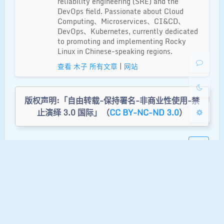
reliability engineering (SRE) and the
DevOps field. Passionate about Cloud
Sans Serif
Serif
Computing、Microservices、CI&CD、
DevOps、Kubernetes, currently dedicated
to promoting and implementing Rocky
浅阴影
深阴影
Linux in Chinese-speaking regions.
查看 木子 所有文章
|
网站
关闭
日落
暗化
灰度
版权声明:「自由转载-保持署名-非商业性使用-禁
止演绎 3.0 国际」（
CC BY-NC-ND 3.0
）
2
豆