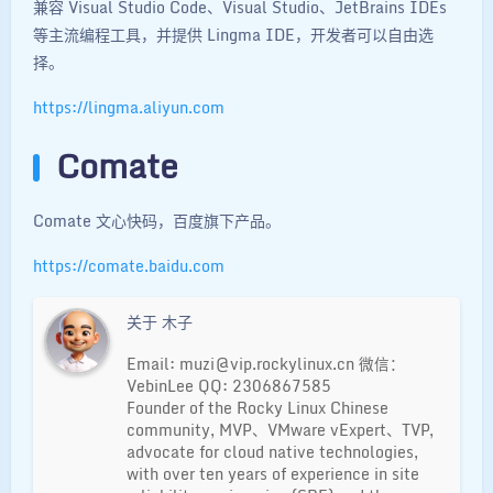
兼容 Visual Studio Code、Visual Studio、JetBrains IDEs
等主流编程工具，并提供 Lingma IDE，开发者可以自由选
择。
https://lingma.aliyun.com
Comate
Comate 文心快码，百度旗下产品。
https://comate.baidu.com
关于 木子
Email: muzi@vip.rockylinux.cn 微信：
VebinLee QQ: 2306867585
Founder of the Rocky Linux Chinese
community, MVP、VMware vExpert、TVP,
advocate for cloud native technologies,
with over ten years of experience in site
夜间模式