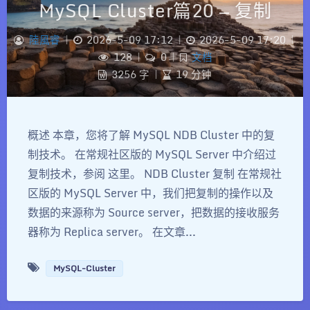
MySQL Cluster篇20 — 复制
陸風睿
|
2026-5-09 17:12
|
2026-5-09 17:20
|
128
|
0
|
文档
3256 字
|
19 分钟
概述 本章，您将了解 MySQL NDB Cluster 中的复
制技术。 在常规社区版的 MySQL Server 中介绍过
复制技术，参阅 这里。 NDB Cluster 复制 在常规社
区版的 MySQL Server 中，我们把复制的操作以及
数据的来源称为 Source server，把数据的接收服务
器称为 Replica server。 在文章...
MySQL-Cluster