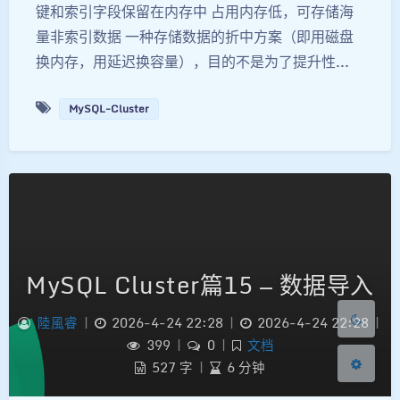
键和索引字段保留在内存中 占用内存低，可存储海
量非索引数据 一种存储数据的折中方案（即用磁盘
换内存，用延迟换容量），目的不是为了提升性...
MySQL-Cluster
夜间模式
Sans Serif
Serif
浅阴影
深阴影
MySQL Cluster篇15 — 数据导入
关闭
日落
暗化
灰度
陸風睿
|
2026-4-24 22:28
|
2026-4-24 22:28
|
399
|
0
|
文档
527 字
|
6 分钟