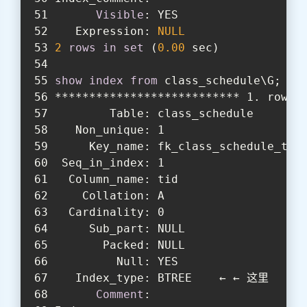
Visible
: YES
   Expression: 
NULL
2
rows
in
set
 (
0.00
 sec)
show
index
from
 class_schedule\G;
*************************** 1. row *
        Table: class_schedule
   Non_unique: 1
     Key_name: fk_class_schedule_ti
 Seq_in_index: 1
  Column_name: tid
    Collation: A
  Cardinality: 0
     Sub_part: NULL
       Packed: NULL
         Null: YES
   Index_type: BTREE    ← ← 这里
Comment
: