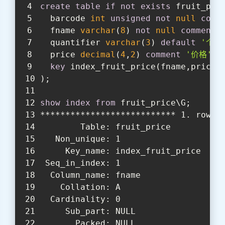
create
table
if
not
exists
 fruit_pri
  barcode 
int
unsigned
not
null
comm
  fname 
varchar
(
8
) 
not
null
comment
  quantifier 
varchar
(
3
) 
default
'个'
  price 
decimal
(
4
,
2
) 
comment
'价格'
,
key
 index_fruit_price(fname,price)
);
show
index
from
 fruit_price\G;
*************************** 1. row *
        Table: fruit_price
   Non_unique: 1
     Key_name: index_fruit_price
 Seq_in_index: 1
  Column_name: fname
    Collation: A
  Cardinality: 0
     Sub_part: NULL
       Packed: NULL