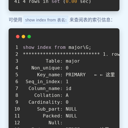
4 rows in 
set
 (
0.00
 sec)
可使用
来查阅表的索引信息：
show index from 表名;
show
index
from
 major\G;
*************************** 1. row *
        Table: major
   Non_unique: 0
     Key_name: PRIMARY   ← ← 这里
 Seq_in_index: 1
  Column_name: id
    Collation: A
  Cardinality: 0
     Sub_part: NULL
       Packed: NULL
         Null: