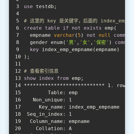
use
 testdb;
# 这里的 key 是关键字，后面的 index_emp
create
table
if
not
exists
 emp(
  empname 
varchar
(
5
) 
not
null
commen
  gender enum(
'男'
,
'女'
,
'保密'
) 
commen
key
 index_emp_empname(empname)
);
# 查看索引信息
show
index
from
 emp;
*************************** 1. row *
        Table: emp
   Non_unique: 1
     Key_name: index_emp_empname
 Seq_in_index: 1
  Column_name: empname
    Collation: A