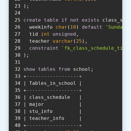
);
create
table
if
not
exists
 class_sch
  weekinfo 
char
(
10
) 
default
'Sunday'
  tid 
int
unsigned
,
  teacher 
varchar
(
25
),
constraint
`fk_class_schedule_tid`
);
show
tables
from
 school;
+
------------------+
| Tables_in_school |
+
------------------+
| class_schedule   |
| major            |
| stu_info         |
| teacher_info     |
+
------------------+