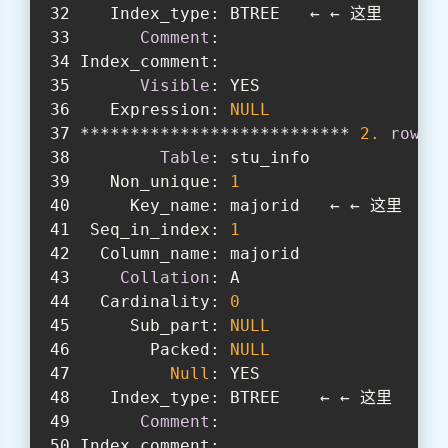
   Index_type: BTREE   ← ← 这里
Comment
:
Index_comment:
Visible
: YES
   Expression: 
NULL
*************************** 
2.
row
 *
Table
: stu_info
   Non_unique: 
1
     Key_name: majorid   ← ← 这里
 Seq_in_index: 
1
  Column_name: majorid
Collation
: A
  Cardinality: 
0
     Sub_part: 
NULL
       Packed: 
NULL
Null
: YES
   Index_type: BTREE    ← ← 这里
Comment
:
Index_comment: