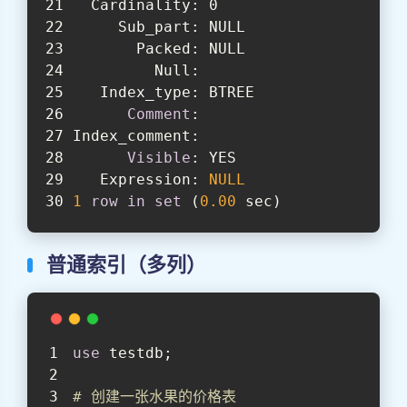
  Cardinality: 0
     Sub_part: NULL
       Packed: NULL
         Null:
   Index_type: BTREE
Comment
:
Index_comment:
Visible
: YES
   Expression: 
NULL
1
row
in
set
 (
0.00
 sec)
普通索引（多列）
use
 testdb;
# 创建一张水果的价格表