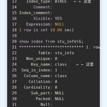
   Index_type: BTREE   ← ← 这里
Comment
:
Index_comment:
Visible
: YES
   Expression: 
NULL
1
row
in
set
 (
0.00
 sec)
show
index
from
 stu_info\G;
*************************** 1. row *
        Table: stu_info
   Non_unique: 0
     Key_name: class    ← ← 这里
 Seq_in_index: 1
  Column_name: class
    Collation: A
  Cardinality: 0
     Sub_part: NULL
       Packed: NULL
         Null: