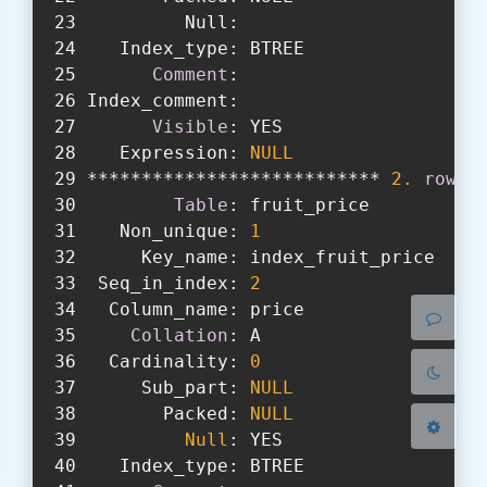
         Null:
   Index_type: BTREE
Comment
:
Index_comment:
Visible
: YES
   Expression: 
NULL
夜间模式
*************************** 
2.
row
 *
Table
: fruit_price
Sans Serif
Serif
   Non_unique: 
1
     Key_name: index_fruit_price
浅阴影
深阴影
 Seq_in_index: 
2
  Column_name: price
关闭
日落
暗化
灰度
Collation
: A
  Cardinality: 
0
     Sub_part: 
NULL
       Packed: 
NULL
Null
: YES
   Index_type: BTREE