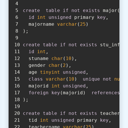
create
table
if
not
exists
 major(
id
int
unsigned
 primary 
key
,
  majorname 
varchar
(
25
)
);
create
table
if
not
exists
 stu_info(
id
int
,
  stuname 
char
(
10
),
  gender 
char
(
2
),
  age 
tinyint
unsigned
,
class
varchar
(
10
)  
unique
not
null
  majorid 
int
unsigned
,
foreign
key
(majorid)  
references
);
create
table
if
not
exists
 teacher_i
  tid 
int
unsigned
 primary 
key
,
  teachername 
varchar
(
25
)