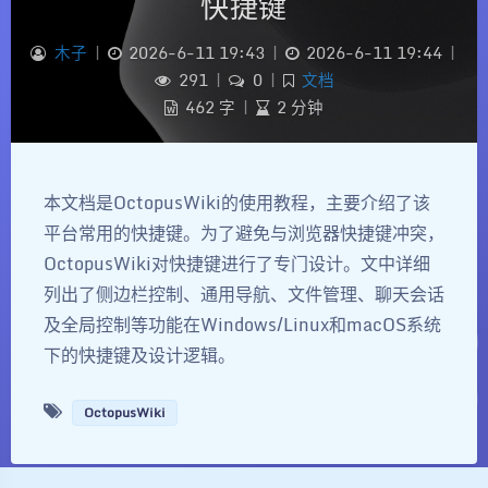
快捷键
木子
|
2026-6-11 19:43
|
2026-6-11 19:44
|
291
|
0
|
文档
462 字
|
2 分钟
本文档是OctopusWiki的使用教程，主要介绍了该
平台常用的快捷键。为了避免与浏览器快捷键冲突，
OctopusWiki对快捷键进行了专门设计。文中详细
列出了侧边栏控制、通用导航、文件管理、聊天会话
及全局控制等功能在Windows/Linux和macOS系统
下的快捷键及设计逻辑。
OctopusWiki