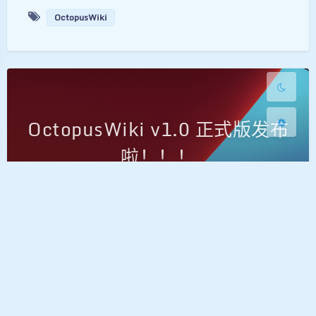
OctopusWiki
浅阴影
深阴影
关闭
日落
暗化
灰度
OctopusWiki v1.0 正式版发布
啦！！！
木子
|
2026-6-03 19:08
|
2026-6-22 9:30
|
765
|
0
|
文档
2274 字
|
11 分钟
本文宣布了私有部署协作平台 OctopusWiki v1.0
正式版的发布。该平台集成了 Markdown 知识库、