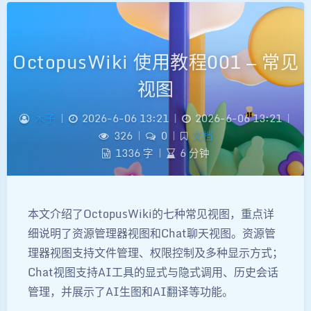
OctopusWiki 使用教程001 — 常见
视图
木子
|
2026-6-06 13:21
|
2026-6-06 13:21
|
326
|
0
|
文档
1336 字
|
6 分钟
本文介绍了OctopusWiki的七种常见视图，重点详
细说明了资源管理器视图和Chat聊天视图。资源管
理器视图支持文件管理、权限控制及多种显示方式；
夜间模式
Chat视图支持AI工具的显式与隐式调用、历史会话
管理，并展示了AI生图和AI翻译等功能。
Sans Serif
Serif