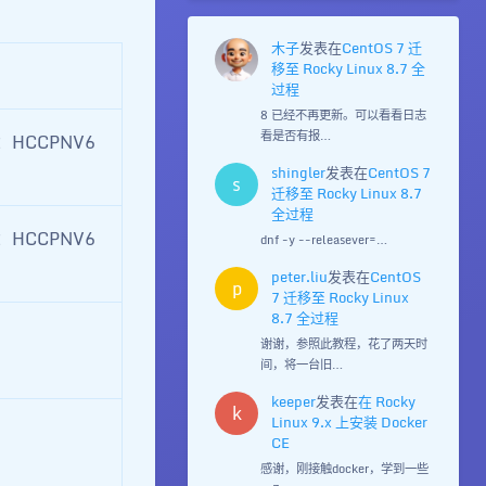
木子
发表在
CentOS 7 迁
移至 Rocky Linux 8.7 全
过程
8 已经不再更新。可以看看日志
看是否有报…
HCCPNV6
shingler
发表在
CentOS 7
s
迁移至 Rocky Linux 8.7
全过程
HCCPNV6
dnf -y --releasever=…
peter.liu
发表在
CentOS
p
7 迁移至 Rocky Linux
8.7 全过程
谢谢，参照此教程，花了两天时
间，将一台旧…
keeper
发表在
在 Rocky
k
Linux 9.x 上安装 Docker
CE
感谢，刚接触docker，学到一些