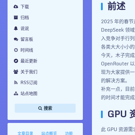
前述
下载
归档
2025 年的
说说
DeepSeek 
入竞争对手行列
留言板
各类大大小小的
时间线
今天，木子完成了 A
最近更新
OpenRouter
关于我们
现为大家提供一
的解决方案。
RSS订阅
补充一点，目前全
站点地图
的时间才能完成
搜索
GPU
此 GPU 资源
文章目录
站点概览
功能