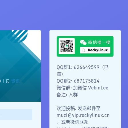
QQ群1: 626649599（已
满）
QQ群2: 687175814
3
|
资讯
微信群: 加微信 VebinLee
备注: 入群
欢迎投稿: 发送邮件至
。
muzi@vip.rockylinux.cn
，或者微信联系