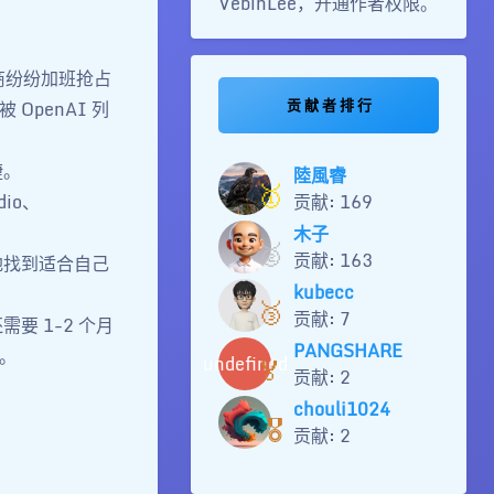
VebinLee，开通作者权限。
厂商纷纷加班抢占
贡 献 者 排 行
 OpenAI 列
捷。
陸風睿
🥇
dio、
贡献: 169
木子
🥈
贡献: 163
地找到适合自己
kubecc
🥉
贡献: 7
要 1-2 个月
PANGSHARE
。
🏅
undefined
贡献: 2
chouli1024
🎖️
贡献: 2