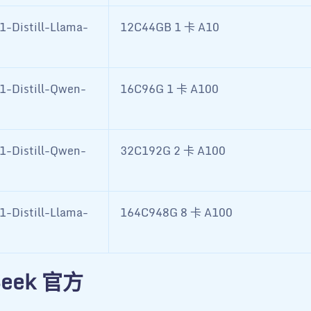
-Distill-Llama-
12C44GB 1 卡 A10
1-Distill-Qwen-
16C96G 1 卡 A100
1-Distill-Qwen-
32C192G 2 卡 A100
-Distill-Llama-
164C948G 8 卡 A100
Seek 官方