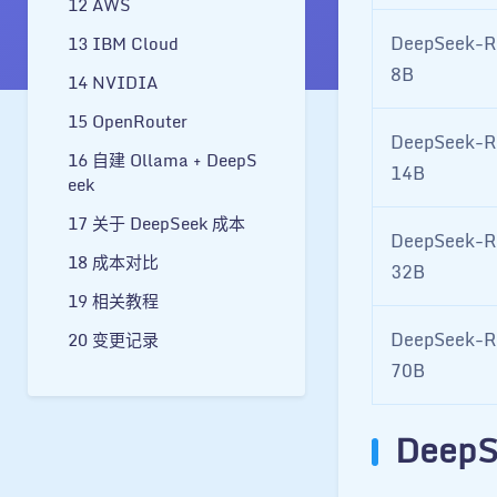
AWS
DeepSeek-R1
IBM Cloud
8B
NVIDIA
OpenRouter
DeepSeek-R
自建 Ollama + DeepS
14B
eek
关于 DeepSeek 成本
DeepSeek-R
成本对比
32B
相关教程
DeepSeek-R1
变更记录
70B
Deep