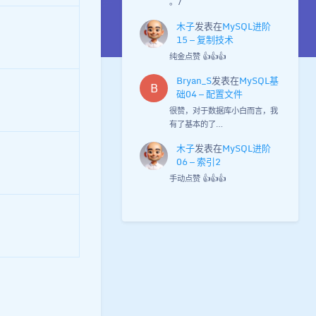
。7
木子
发表在
MySQL进阶
15 — 复制技术
纯金点赞 👍👍👍
Bryan_S
发表在
MySQL基
B
础04 — 配置文件
很赞，对于数据库小白而言，我
有了基本的了…
木子
发表在
MySQL进阶
06 — 索引2
手动点赞 👍👍👍