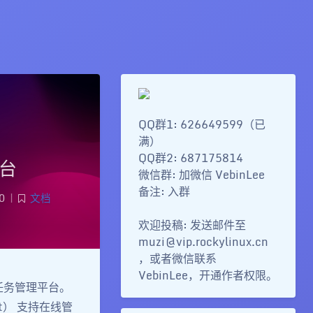
QQ群1: 626649599（已
满）
QQ群2: 687175814
平台
微信群: 加微信 VebinLee
备注: 入群
0
|
文档
欢迎投稿: 发送邮件至
muzi@vip.rockylinux.cn
，或者微信联系
VebinLee，开通作者权限。
的定时任务管理平台。
ipt） 支持在线管