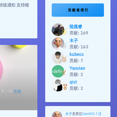
统级通知 支持暗
贡 献 者 排 行
陸風睿
🥇
贡献: 169
木子
🥈
贡献: 163
kubecc
🥉
贡献: 7
Yaoxian
🏅
undefined
贡献: 2
qist
🎖️
贡献: 2
0
|
文档
木子
发表在
CentOS 7 迁