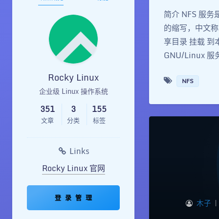
简介 NFS 服务
的缩写，中文称 
享目录 挂载 
GNU/Linux 服
Rocky Linux
NFS
企业级 Linux 操作系统
351
3
155
文章
分类
标签
Links
Rocky Linux 官网
登 录 管 理
木子
|