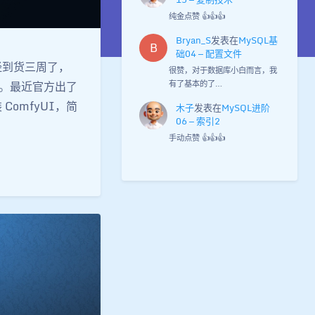
纯金点赞 👍👍👍
Bryan_S
发表在
MySQL基
B
础04 — 配置文件
发已经到货三周了，
很赞，对于数据库小白而言，我
有了基本的了…
下。最近官方出了
装 ComfyUI，简
木子
发表在
MySQL进阶
06 — 索引2
手动点赞 👍👍👍