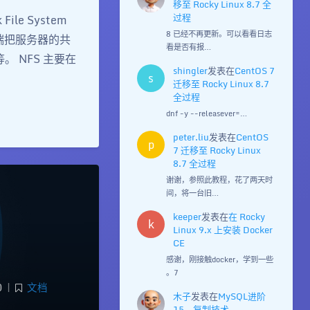
移至 Rocky Linux 8.7 全
过程
le System
8 已经不再更新。可以看看日志
户端把服务器的共
看是否有报…
 NFS 主要在
shingler
发表在
CentOS 7
s
迁移至 Rocky Linux 8.7
全过程
dnf -y --releasever=…
peter.liu
发表在
CentOS
p
7 迁移至 Rocky Linux
8.7 全过程
谢谢，参照此教程，花了两天时
间，将一台旧…
keeper
发表在
在 Rocky
k
Linux 9.x 上安装 Docker
CE
感谢，刚接触docker，学到一些
。7
0
|
文档
木子
发表在
MySQL进阶
15 — 复制技术