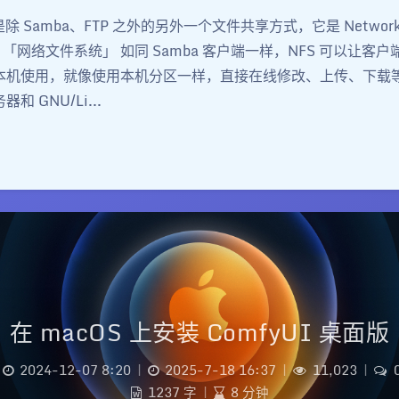
是除 Samba、FTP 之外的另外一个文件共享方式，它是 Network Fi
「网络文件系统」 如同 Samba 客户端一样，NFS 可以让客
到本机使用，就像使用本机分区一样，直接在线修改、上传、下载等。
务器和 GNU/Li...
在 macOS 上安装 ComfyUI 桌面版
2024-12-07 8:20
|
2025-7-18 16:37
|
11,023
|
1237 字
|
8 分钟