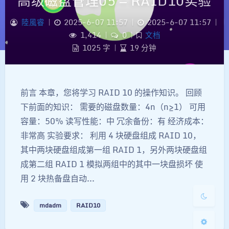
高级磁盘管理05 — RAID10实验
陸風睿
|
2025-6-07 11:57
|
2025-6-07 11:57
|
1,414
|
0
|
文档
1025 字
|
19 分钟
前言 本章，您将学习 RAID 10 的操作知识。 回顾
夜间模式
下前面的知识： 需要的磁盘数量：4n（n≥1） 可用
容量：50% 读写性能：中 冗余备份：有 经济成本：
Sans Serif
Serif
非常高 实验要求： 利用 4 块硬盘组成 RAID 10，
其中两块硬盘组成第一组 RAID 1，另外两块硬盘组
浅阴影
深阴影
成第二组 RAID 1 模拟两组中的其中一块盘损坏 使
用 2 块热备盘自动...
关闭
日落
暗化
灰度
mdadm
RAID10