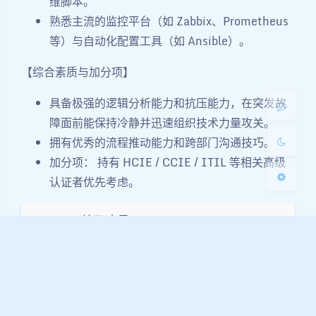
维脚本。
夜间模式
熟悉主流的监控平台（如 Zabbix、Prometheus
等）与自动化配置工具（如 Ansible）。
Sans Serif
Serif
【综合素质与加分项】
浅阴影
深阴影
具备极强的逻辑分析能力和抗压能力，在突发故
关闭
日落
暗化
灰度
障面前能保持冷静并迅速组织技术力量攻关。
拥有优秀的流程推动能力和跨部门沟通技巧。
加分项： 持有 HCIE / CCIE / ITIL 等相关高级
认证者优先考虑。
关于 木子
Email: muzi@vip.rockylinux.cn 微信：
VebinLee QQ: 2306867585
Founder of the Rocky Linux Chinese
community, MVP、VMware vExpert、TVP,
advocate for cloud native technologies,