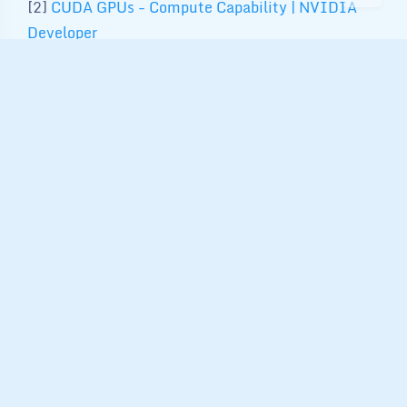
[2]
CUDA GPUs - Compute Capability | NVIDIA
Developer
[3]
docs.nvidia.com/cuda/pdf/CUDA_Installation_Gui
de_Linux.pdf
变更记录
2024-12-19
新增【常见问题】
关于 木子
Email: muzi@vip.rockylinux.cn 微信：
VebinLee QQ: 2306867585
Founder of the Rocky Linux Chinese
community, MVP、VMware vExpert、TVP,
advocate for cloud native technologies,