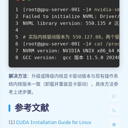
[root@gpu-server-001 ~]
# nvidia-smi 
Failed to initialize NVML: Driver/li
NVML library version: 550.135 
# 这是显
# 实际内核驱动版本为 550.127.08，两个驱动
[root@gpu-server-001 ~]
# cat /proc/d
NVRM version: NVIDIA UNIX x86_64 Ker
夜间模式
GCC version:  gcc 版本 11.5.0 20240719
Sans Serif
Serif
解决方法
：升级或降级内核显卡驱动版本与现有操作系
统内核版本一致（卸载并重装显卡驱动），具体方法参
浅阴影
深阴影
考上述步骤。
关闭
日落
暗化
灰度
参考文献
[1]
CUDA Installation Guide for Linux