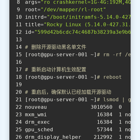
args=
"ro crashkernel=1G-4G:192M,4G-6
root=
"/dev/mapper/rl-root"
initrd=
"/boot/initramfs-5.14.0-427.3
title=
"Rocky Linux (5.14.0-427.31.1.
id=
"599d42b6cdc74c4687b38239a3e9b672
# 删除开源驱动黑名单文件
[root@gpu-server-001 ~]
# rm -rf /etc
# 重新启动计算机生效配置
[root@gpu-server-001 ~]
# reboot
# 重启后，确保默认已经加载开源驱动
[root@gpu-server-001 ~]
# lsmod | gre
nouveau              3010560  0
mxm_wmi                16384  1 nouv
drm_exec               16384  1 nouv
gpu_sched              57344  1 nouv
drm_display_helper    212992  1 nouv