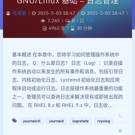
GNU/Linux 基础 — 日志管理
陸風睿
|
2025-5-03 18:47
|
2025-5-03 18:47
|
7,265
|
0
|
文档
4963 字
|
30 分钟
基本概述 在本章中，您将学习如何管理操作系统中
夜间模式
的日志。 Q：什么是日志？ 日志（Log）：记录自操
作系统启动以来发生的所有事件和消息，包括引导日
Sans Serif
Serif
志、内核初始化日志、systemd 初始化日志和应用
程序启动或运行日志。日志是操作系统最重要的功能
浅阴影
深阴影
之一，管理员可以查询日志来解决现有或即将出现的
问题。 在 RHEL 8.x 和 RHEL 9.x 中，日志收...
关闭
日落
暗化
灰度
journalctl
journald
logrotate
rsyslog