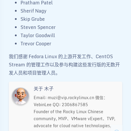
Pratham Patel
Sherif Nagy
Skip Grube
Steven Spencer
Taylor Goodwill
Trevor Cooper
我们感谢 Fedora Linux 的上游开发工作、CentOS
Stream 的管理工作以及参与构建这些发行版的无数开
发人员和项目管理人员。
关于 木子
夜间模式
Email: muzi@vip.rockylinux.cn 微信：
VebinLee QQ: 2306867585
Sans Serif
Serif
Founder of the Rocky Linux Chinese
community, MVP、VMware vExpert、TVP,
浅阴影
深阴影
advocate for cloud native technologies,