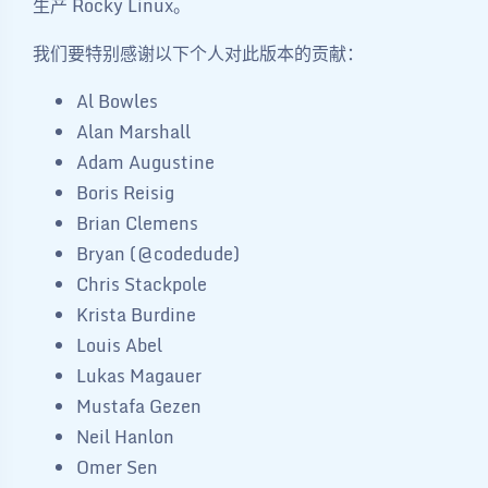
生产 Rocky Linux。
我们要特别感谢以下个人对此版本的贡献：
Al Bowles
Alan Marshall
Adam Augustine
Boris Reisig
Brian Clemens
Bryan (@codedude)
Chris Stackpole
Krista Burdine
Louis Abel
Lukas Magauer
Mustafa Gezen
Neil Hanlon
Omer Sen