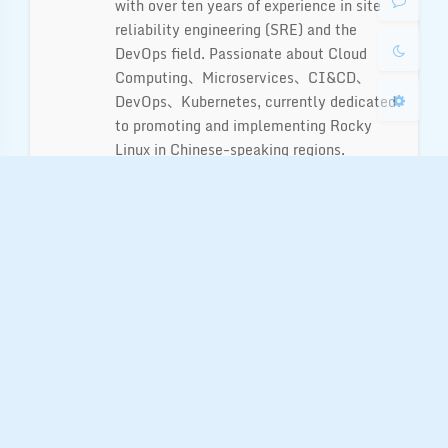
with over ten years of experience in site
关闭
日落
暗化
灰度
reliability engineering (SRE) and the
DevOps field. Passionate about Cloud
Computing、Microservices、CI&CD、
DevOps、Kubernetes, currently dedicated
to promoting and implementing Rocky
Linux in Chinese-speaking regions.
查看 木子 所有文章
|
网站
版权声明:「自由转载-保持署名-非商业性使用-禁
止演绎 3.0 国际」（
CC BY-NC-ND 3.0
）
赞赏