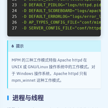
 -D DEFAULT_PIDLOG="logs/httpd.pid"
 -D DEFAULT_SCOREBOARD="logs/apache_
 -D DEFAULT_ERRORLOG="logs/error_log
 -D AP_TYPES_CONFIG_FILE="conf/mime.
 -D SERVER_CONFIG_FILE="conf/httpd.c
提示
MPM 的三种工作模式特指 Apache httpd 在
UNIX 或 GNU/Linux 操作系统中的工作模式。对
于 Windows 操作系统，Apache httpd 只有
mpm_winnet 这种工作模式。
进程与线程