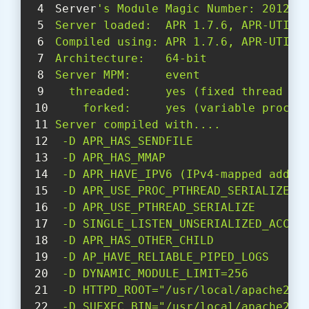
Server
's Module Magic Number: 201202
Server loaded:  APR 1.7.6, APR-UTIL 
Compiled using: APR 1.7.6, APR-UTIL 
Architecture:   64-bit
Server MPM:     event
  threaded:     yes (fixed thread co
    forked:     yes (variable proces
Server compiled with....
 -D APR_HAS_SENDFILE
 -D APR_HAS_MMAP
 -D APR_HAVE_IPV6 (IPv4-mapped addre
 -D APR_USE_PROC_PTHREAD_SERIALIZE
 -D APR_USE_PTHREAD_SERIALIZE
 -D SINGLE_LISTEN_UNSERIALIZED_ACCEP
 -D APR_HAS_OTHER_CHILD
 -D AP_HAVE_RELIABLE_PIPED_LOGS
 -D DYNAMIC_MODULE_LIMIT=256
 -D HTTPD_ROOT="/usr/local/apache2/"
 -D SUEXEC_BIN="/usr/local/apache2//