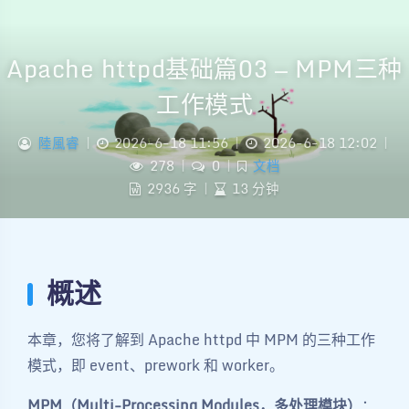
Apache httpd基础篇03 — MPM三种
工作模式
陸風睿
|
2026-6-18 11:56
|
2026-6-18 12:02
|
278
|
0
|
文档
2936 字
|
13 分钟
概述
本章，您将了解到 Apache httpd 中 MPM 的三种工作
模式，即 event、prework 和 worker。
MPM（Multi-Processing Modules，多处理模块）
：