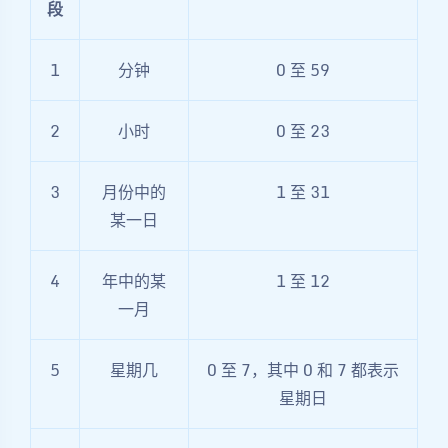
段
1
分钟
0 至 59
2
小时
0 至 23
3
月份中的
1 至 31
某一日
4
年中的某
1 至 12
一月
5
星期几
0 至 7，其中 0 和 7 都表示
星期日