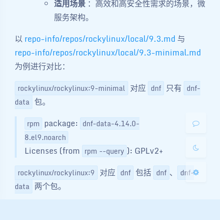
适用场景
：高效和高安全性需求的场景，微
服务架构。
以
repo-info/repos/rockylinux/local/9.3.md
与
repo-info/repos/rockylinux/local/9.3-minimal.md
夜间模式
为例进行对比：
Sans Serif
Serif
对应
只有
rockylinux/rockylinux:9-minimal
dnf
dnf-
包。
data
浅阴影
深阴影
package:
rpm
dnf-data-4.14.0-
关闭
日落
暗化
灰度
8.el9.noarch
Licenses (from
): GPLv2+
rpm --query
对应
包括
、
rockylinux/rockylinux:9
dnf
dnf
dnf-
两个包。
data
package:
rpm
dnf-4.14.0-8.el9.noarch