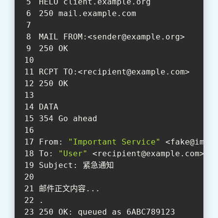
HELO client.example.org            
#
250 mail.example.com               
#
MAIL FROM:<sender@example.org>     
#
250 OK                            
#
RCPT TO:<recipient@example.com>   
# 
250 OK                            
#
DATA                              
#
354 Go ahead                      
#
From: 
"Important Service"
 <fake@impo
To: 
"User"
 <recipient@example.com>  
Subject: 紧急通知
邮件正文内容...
.                                 
#
250 OK: queued as 6ABC789123      
#