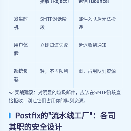
拒收 (Reject)
退信 (Bounce)
发生时
SMTP对话阶
邮件入队后无法投
机
段
递
用户体
立即知道失败
延迟收到通知
验
系统负
轻，不占队列
重，占用队列资源
载
💡
实战建议
：对明显的垃圾邮件，应该在SMTP阶段直
接拒收，别让它们占用你的队列资源。
Postfix的"流水线工厂"：各司
其职的安全设计