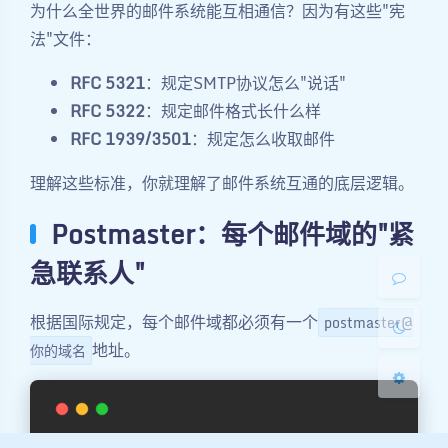
为什么全世界的邮件系统能互相通信？因为有这些"宪
法"文件：
RFC 5321
：规定SMTP协议怎么"说话"
RFC 5322
：规定邮件格式长什么样
RFC 1939/3501
：规定怎么收取邮件
夜间模式
理解这些标准，你就理解了邮件系统互通的底层逻辑。
Sans Serif
Serif
Postmaster：每个邮件域的"紧
浅阴影
深阴影
急联系人"
关闭
日落
暗化
灰度
根据国际规定，每个邮件域都必须有一个
postmaster@
地址。
你的域名
# 在/etc/aliases文件中配置：