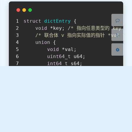
浅阴影
深阴影
struct
dictEntry
 {
关闭
日落
暗化
灰度
void
 *key; 
/* 指向任意类型的 key */
/* 联合体 v 指向实际值的指针 *val */
union
 {
void
 *val;
uint64_t
 u64;
int64_t
 s64;
double
 d;
    } v;
struct
dictEntry
 *
next
;
/* 
void
 *metadata[];           
};
dictType