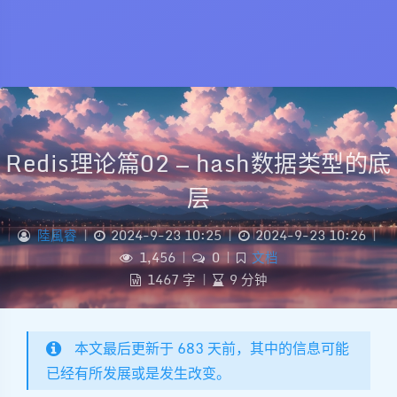
Redis理论篇02 — hash数据类型的底
层
陸風睿
|
2024-9-23 10:25
|
2024-9-23 10:26
|
1,456
|
0
|
文档
1467 字
|
9 分钟
本文最后更新于 683 天前，其中的信息可能
已经有所发展或是发生改变。