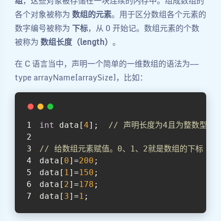
组
，这些对象被存储在一块连续的内存中。组成数组的
各个对象被称为
数组的元素
。用于区分数组各个元素的
数字编号被称为
下标
，从 0 开始记。数组元素的个数
被称为
数组长度（length）
。
在 C 语言当中，声明一个简单的一维数组的语法为——
type arrayName[arraySize]，比如：
int
 data[
4
];  
// 声明长度为4且为整数型的名
// 给数组元素赋值。0、1、2就是数组的下标
data[
0
]=
200
;
data[
1
]=
150
;
data[
2
]=
178
;
data[
3
]=
1
;